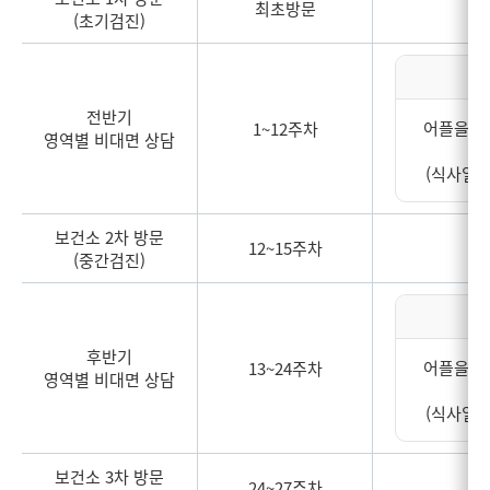
최초방문
(초기검진)
대
전반기
어플을 통
1~12주차
영역별 비대면 상담
(식사일기
보건소 2차 방문
12~15주차
(중간검진)
대
후반기
어플을 통
13~24주차
영역별 비대면 상담
(식사일기
보건소 3차 방문
24~27주차