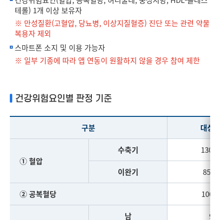
테롤) 1개 이상 보유자
※ 만성질환(고혈압, 당뇨병, 이상지질혈증) 진단 또는 관련 약물
복용자 제외
스마트폰 소지 및 이용 가능자
※ 일부 기종에 따라 앱 연동이 원활하지 않을 경우 참여 제한
건강위험요인별 판정 기준
구분
대상자
수축기
130
① 혈압
이완기
85m
② 공복혈당
100m
남
90