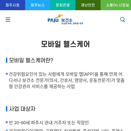
콘텐츠 바로가기
주메뉴 바로가기
푸터 바로가기
파주시청
파주뉴스
문화관광
재난안전
소통On 시장실
모바일 헬스케어
모바일 헬스케어란?
건강위험요인이 있는 사람에게 모바일 앱(APP)을 통해 언제 어
디서나 보건소 전문가(의사, 간호사, 영양사, 운동전문가)가 맞춤
형 건강관리 서비스를 제공하는 사업
사업 대상자
만 20~60세 파주시 관내 거주자 또는 직장인
건강위험요인(혈압, 공복혈당, 허리둘레, 중성지방, HDL-콜레스