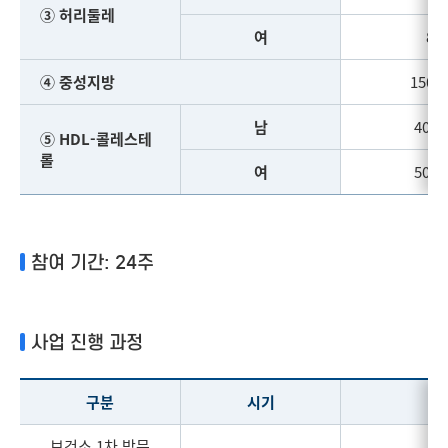
③ 허리둘레
여
85
④ 중성지방
150m
남
40m
⑤ HDL-콜레스테
롤
여
50m
참여 기간: 24주
사업 진행 과정
구분
시기
보건소 1차 방문