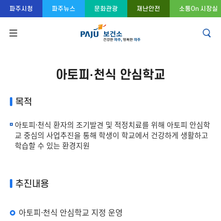
콘텐츠 바로가기
주메뉴 바로가기
푸터 바로가기
파주시청
파주뉴스
문화관광
재난안전
소통On 시장실
아토피·천식 안심학교
목적
아토피·천식 환자의 조기발견 및 적정치료를 위해 아토피 안심학
교 중심의 사업추진을 통해 학생이 학교에서 건강하게 생활하고
학습할 수 있는 환경지원
추진내용
아토피·천식 안심학교 지정 운영