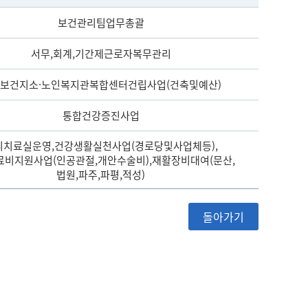
보건관리팀업무총괄
서무,회계,기간제근로자복무관리
보건지소·노인복지관복합센터건립사업(건축및예산)
통합건강증진사업
리치료실운영,건강생활실천사업(경로당및사업체등),
비지원사업(인공관절,개안수술비),재활장비대여(문산,
법원,파주,파평,적성)
돌아가기