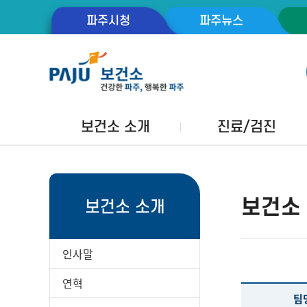
파주시청
파주뉴스
보건소 소개
진료/검진
보건소
보건소 소개
인사말
연혁
팀