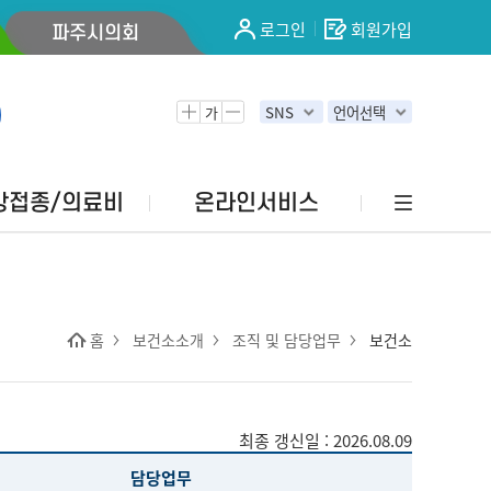
로그인
회원가입
파주시의회
가
SNS
언어선택
방접종/의료비
온라인서비스
홈
보건소소개
조직 및 담당업무
보건소
최종 갱신일 : 2026.08.09
담당업무