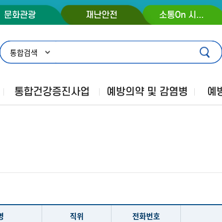
콘텐츠 바로가기
주메뉴 바로가기
푸터 바로가기
문화관광
재난안전
소통On 시장실
통합건강증진사업
예방의약 및 감염병
예
명
직위
전화번호