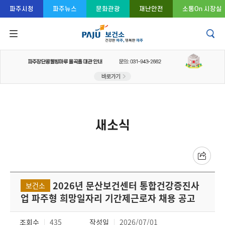
콘텐츠 바로가기
주메뉴 바로가기
푸터 바로가기
파주시청
파주뉴스
문화관광
재난안전
소통On 시장실
새소식
2026년 문산보건센터 통합건강증진사
보건소
업 파주형 희망일자리 기간제근로자 채용 공고
조회수
435
작성일
2026/07/01