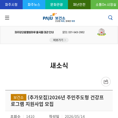
콘텐츠 바로가기
주메뉴 바로가기
푸터 바로가기
파주시청
파주뉴스
문화관광
재난안전
소통On 시장실
새소식
(추가모집)2026년 주민주도형 건강프
보건소
로그램 지원사업 모집
조회수
1410
작성일
2026/05/14