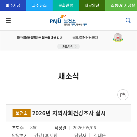
콘텐츠 바로가기
주메뉴 바로가기
푸터 바로가기
파주시청
파주뉴스
문화관광
재난안전
소통On 시장실
새소식
2026년 지역사회건강조사 실시
보건소
조회수
860
작성일
2026/05/06
담당부서
건강100세팀
담당자
김태은