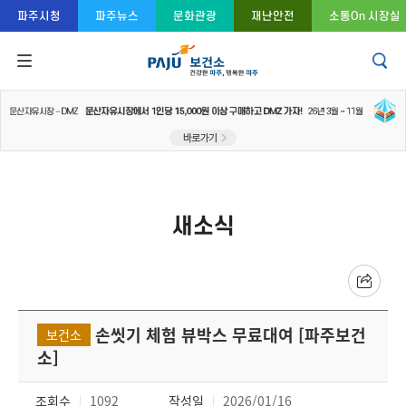
콘텐츠 바로가기
주메뉴 바로가기
푸터 바로가기
파주시청
파주뉴스
문화관광
재난안전
소통On 시장실
새소식
손씻기 체험 뷰박스 무료대여 [파주보건
보건소
소]
조회수
1092
작성일
2026/01/16